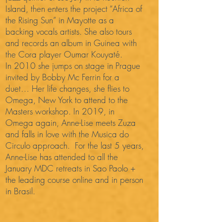
Island, then enters the project “Africa of
the Rising Sun” in Mayotte as a
backing vocals artists. She also tours
and records an album in Guinea with
the Cora player Oumar Kouyaté.
In 2010 she jumps on stage in Prague
invited by Bobby Mc Ferrin for a
duet… Her life changes, she flies to
Omega, New York to attend to the
Masters workshop. In 2019, in
Omega again, Anne-Lise meets Zuza
and falls in love with the Musica do
Circulo approach. For the last 5 years,
Anne-Lise has attended to all the
January MDC retreats in Sao Paolo +
the leading course online and in person
in Brasil.