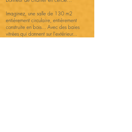
Imaginez, une salle de 130 m2
entièrement circulaire, entièrement
construite en bois... Avec des baies
vitrées qui donnent sur l'extérieur...
Voilà quelques images de la retraite de
mai 2024 co animée avec l'excellent
Barth Russo
L’état d’esprit
Se connecter à soi, corps et âme ; aux
autres, au groupe, aux éléments, à la
culture brésilienne.
Le chant est d’abord une aventure
intime, une expérience vibratoire et une
extraordinaire aventure intérieure qui
jaillit vers le monde. L’ambiance