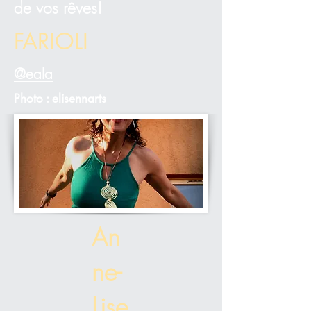
de vos rêves!
FARIOLI
@eala
Photo : elisennarts
An
ne-
Lise